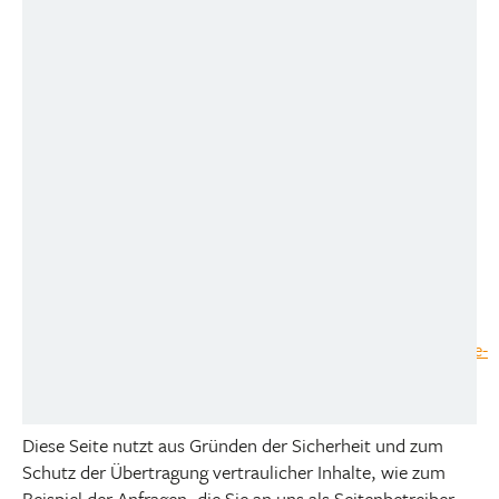
Wir verwenden auf unserer Website Typekit Fonts.
Dadurch können wir bestimmte Schriftarten in unsere
Website integrieren. Diese Schriftarten werden von
Adobe über Server in den USA bereitgestellt. Beim Aufruf
unserer Website baut der Webbrowser des Besuchers eine
direkte Verbindung zu diesen Servern auf. Dabei wird
unter anderem die IP-Adresse des Besuchers an Adobe
übermittelt und dort gespeichert. Adobe nimmt an dem
EU-US Privacy Shield teil: www.privacyshield.gov/EU-US-
Framework Weitere Informationen über Adobe: Adobe
Systems Incorporated, 45 Park Avenue, San Jose,
California 95110, USA. Weitere Informationen zum
Datenschutz bei der Nutzung von
Typekit:
https://www.adobe.com/de/privacy/policies/adobe-
fonts.html
SSL-VERSCHLÜSSELUNG
Diese Seite nutzt aus Gründen der Sicherheit und zum
Schutz der Übertragung vertraulicher Inhalte, wie zum
Beispiel der Anfragen, die Sie an uns als Seitenbetreiber