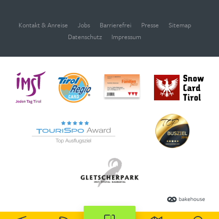
Kontakt & Anreise
Jobs
Barrierefrei
Presse
Sitemap
Datenschutz
Impressum
WEBCAMS
Deutsch
English
ÖFFNUNGSZEITEN
SUCHE
GUTSCHEINE