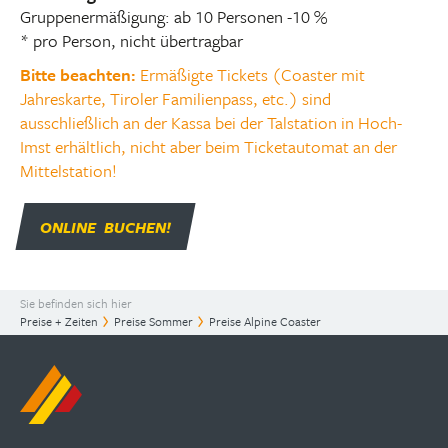
Gruppenermäßigung: ab 10 Personen -10 %
* pro Person, nicht übertragbar
Bitte beachten:
Ermäßigte Tickets (Coaster mit
Jahreskarte, Tiroler Familienpass, etc.) sind
ausschließlich an der Kassa bei der Talstation in Hoch-
Imst erhältlich, nicht aber beim Ticketautomat an der
Mittelstation!
ONLINE BUCHEN!
Sie befinden sich hier
Preise + Zeiten
Preise Sommer
Preise Alpine Coaster