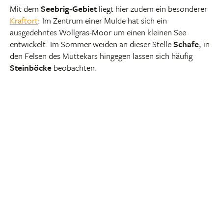
Mit dem
Seebrig-Gebiet
liegt hier zudem ein besonderer
Kraftort
: Im Zentrum einer Mulde hat sich ein
ausgedehntes Wollgras-Moor um einen kleinen See
entwickelt. Im Sommer weiden an dieser Stelle
Schafe
, in
den Felsen des Muttekars hingegen lassen sich häufig
Steinböcke
beobachten.