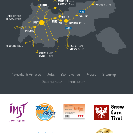
Kontakt & Anreise
Jobs
Barrierefrei
Presse
Sitemap
Datenschutz
Impressum
WEBCAMS