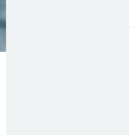
HEUTE
°C
max.
Besonders für die ersten Versuche auf den
schmalen Kufen bietet der
Eislaufplatz
in Hoch-
Imst beste Bedingungen: auf einer kleinen
Lichtung direkt hinter dem großen Parkplatz
finden die Eislaufprinzessinnen und
Hockeycracks von morgen genügend Platz und
Ruhe zum eifrigen Üben. Auch Profis sind
selbstverständlich herzlich willkommen.