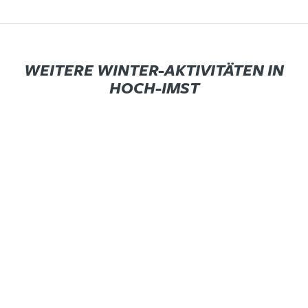
WEITERE WINTER-AKTIVITÄTEN IN
HOCH-IMST
MIT SCHNEESCHUHEN
Durch das Winter-Wunderland
LANGLAUFEN
Direkt neben der Talstation Runden
drehen