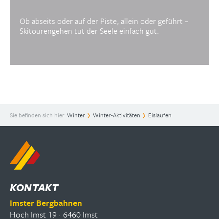
Ob abseits oder auf der Piste, allein oder geführt –
Skitourengehen tut der Seele einfach gut.
Sie befinden sich hier
Winter
Winter-Aktivitäten
Eislaufen
KONTAKT
Imster Bergbahnen
Hoch Imst 19 · 6460 Imst