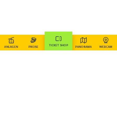
Deutsch
English
ÖFFNUNGSZEITEN
ÖFFNUNGSZEITEN
Wir freuen uns auf deinen Besuch
SUCHE
GUTSCHEINE
PISTENPLAN
Klein, aber oho!
TICKET SHOP
ANLAGEN
PREISE
PANORAMA
WEBCAM
PREISE
Alle Tickets im Überblick
NOCH MEHR SPASS IN HOCH-IMST
GESCHLOSSEN