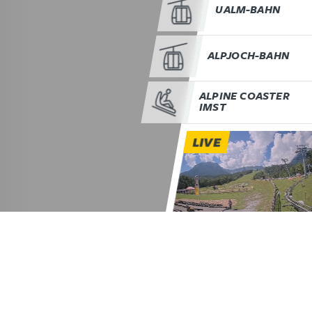
UALM-BAHN
ALPJOCH-BAHN
ALPINE COASTER
IMST
LIVE