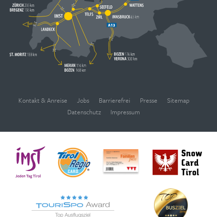
Kontakt & Anreise
Jobs
Barrierefrei
Presse
Sitemap
Datenschutz
Impressum
WEBCAMS