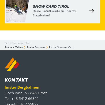
SNOW CARD TIROL
Deine Eintrittskarte zu über 90
Skigebieten!
Sie befinden sich hier
Preise + Zeiten
Preise Sommer
Pitztal Sommer Card
KONTAKT
Imster Bergbahnen
Hoch Imst 19 · 6460 Imst
Tel. +43 5412 66322
Fax +43 5412 65822